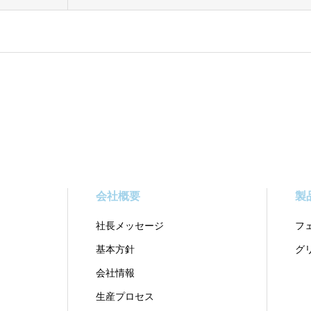
会社概要
製
社⻑メッセージ
フ
基本方針
グ
会社情報
⽣産プロセス